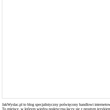
JakWyslac.pl to blog specjalistyczny poświęcony handlowi interneto
To miejsce, w którym wiedza praktyczna łączy się z prostym językie