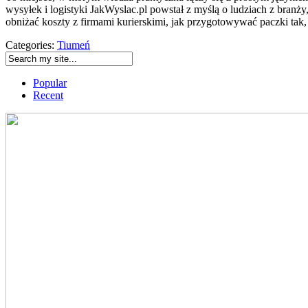
wysyłek i logistyki JakWyslac.pl powstał z myślą o ludziach z branż
obniżać koszty z firmami kurierskimi, jak przygotowywać paczki tak
Categories:
Tiumeń
Popular
Recent