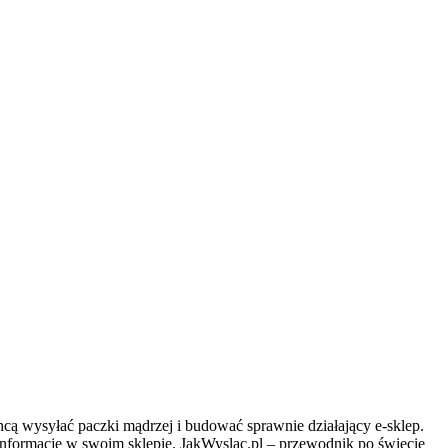
cą wysyłać paczki mądrzej i budować sprawnie działający e-sklep.
 informacje w swoim sklepie. JakWyslac.pl – przewodnik po świecie