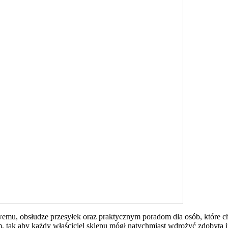
wemu, obsłudze przesyłek oraz praktycznym poradom dla osób, które ch
m, tak aby każdy właściciel sklepu mógł natychmiast wdrożyć zdobytą